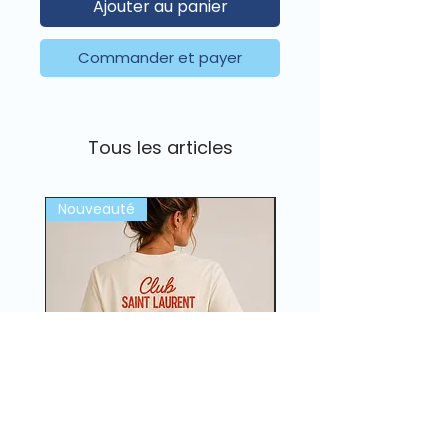
Ajouter au panier
Commander et payer
Tous les articles
Nouveauté
Nouveauté